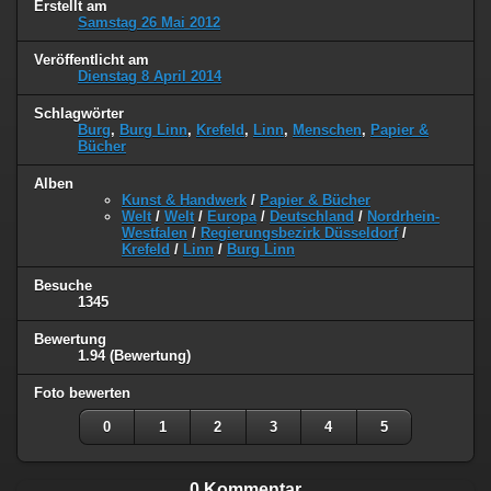
Erstellt am
Samstag 26 Mai 2012
Veröffentlicht am
Dienstag 8 April 2014
Schlagwörter
Burg
,
Burg Linn
,
Krefeld
,
Linn
,
Menschen
,
Papier &
Bücher
Alben
Kunst & Handwerk
/
Papier & Bücher
Welt
/
Welt
/
Europa
/
Deutschland
/
Nordrhein-
Westfalen
/
Regierungsbezirk Düsseldorf
/
Krefeld
/
Linn
/
Burg Linn
Besuche
1345
Bewertung
1.94
(Bewertung)
Foto bewerten
0
1
2
3
4
5
0 Kommentar