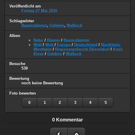
Veröffentlicht am
Freitag 27 Mai 2016
Schlagwörter
Baumstämme
,
Geldern
,
Walbeck
Alben
Natur
/
Bäume
/
Baumstämme
Welt
/
Welt
/
Europa
/
Deutschland
/
Nordrhein-
Westfalen
/
Regierungsbezirk Düsseldorf
/
Kreis
Kleve
/
Geldern
/
Walbeck
Besuche
538
Bewertung
noch keine Bewertung
Foto bewerten
0
1
2
3
4
5
0 Kommentar