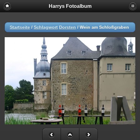
Harrys Fotoalbum
Startseite
/
Schlagwort
Dorsten
/
Wein am Schloßgraben