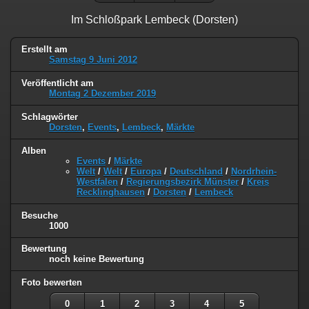
Im Schloßpark Lembeck (Dorsten)
Erstellt am
Samstag 9 Juni 2012
Veröffentlicht am
Montag 2 Dezember 2019
Schlagwörter
Dorsten
,
Events
,
Lembeck
,
Märkte
Alben
Events
/
Märkte
Welt
/
Welt
/
Europa
/
Deutschland
/
Nordrhein-
Westfalen
/
Regierungsbezirk Münster
/
Kreis
Recklinghausen
/
Dorsten
/
Lembeck
Besuche
1000
Bewertung
noch keine Bewertung
Foto bewerten
0
1
2
3
4
5