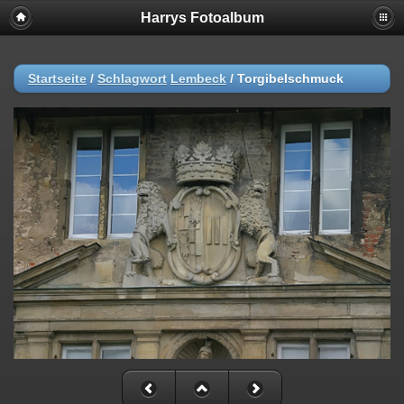
Harrys Fotoalbum
Startseite
/
Schlagwort
Lembeck
/
Torgibelschmuck