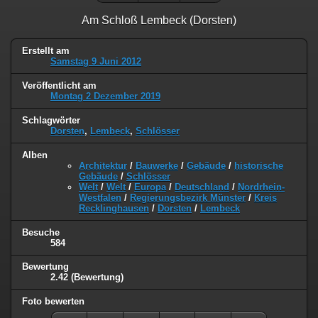
Am Schloß Lembeck (Dorsten)
Erstellt am
Samstag 9 Juni 2012
Veröffentlicht am
Montag 2 Dezember 2019
Schlagwörter
Dorsten
,
Lembeck
,
Schlösser
Alben
Architektur
/
Bauwerke
/
Gebäude
/
historische
Gebäude
/
Schlösser
Welt
/
Welt
/
Europa
/
Deutschland
/
Nordrhein-
Westfalen
/
Regierungsbezirk Münster
/
Kreis
Recklinghausen
/
Dorsten
/
Lembeck
Besuche
584
Bewertung
2.42
(Bewertung)
Foto bewerten