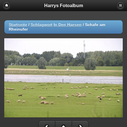
Harrys Fotoalbum
Startseite
/
Schlagwort
In Den Haesen
/
Schafe am
Rheinufer