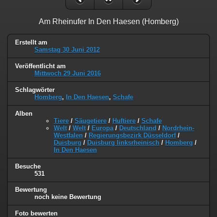
Am Rheinufer In Den Haesen (Homberg)
Erstellt am
Samstag 30 Juni 2012
Veröffentlicht am
Mittwoch 29 Juni 2016
Schlagwörter
Homberg
,
In Den Haesen
,
Schafe
Alben
Tiere
/
Säugetiere
/
Huftiere
/
Schafe
Welt
/
Welt
/
Europa
/
Deutschland
/
Nordrhein-
Westfalen
/
Regierungsbezirk Düsseldorf
/
Duisburg
/
Duisburg linksrheinisch
/
Homberg
/
In Den Haesen
Besuche
531
Bewertung
noch keine Bewertung
Foto bewerten