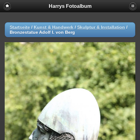
Harrys Fotoalbum
Startseite
/
Kunst & Handwerk
/
Skulptur & Installation
/
Bronzestatue Adolf I. von Berg