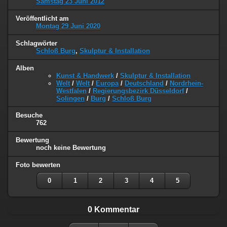
Samstag 23 Juni 2012
Veröffentlicht am
Montag 29 Juni 2020
Schlagwörter
Schloß Burg
,
Skulptur & Installation
Alben
Kunst & Handwerk
/
Skulptur & Installation
Welt
/
Welt
/
Europa
/
Deutschland
/
Nordrhein-
Westfalen
/
Regierungsbezirk Düsseldorf
/
Solingen
/
Burg
/
Schloß Burg
Besuche
762
Bewertung
noch keine Bewertung
Foto bewerten
0
1
2
3
4
5
0 Kommentar