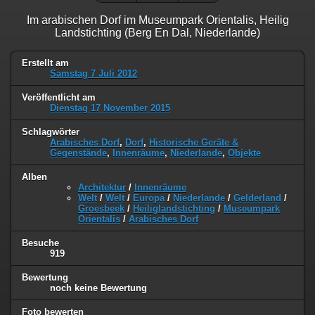
Im arabischen Dorf im Museumpark Orientalis, Heilig
Landstichting (Berg En Dal, Niederlande)
Erstellt am
Samstag 7 Juli 2012
Veröffentlicht am
Dienstag 17 November 2015
Schlagwörter
Arabisches Dorf
,
Dorf
,
Historische Geräte &
Gegenstände
,
Innenräume
,
Niederlande
,
Objekte
Alben
Architektur
/
Innenräume
Welt
/
Welt
/
Europa
/
Niederlande
/
Gelderland
/
Groesbeek
/
Heiliglandstichting
/
Museumpark
Orientalis
/
Arabisches Dorf
Besuche
919
Bewertung
noch keine Bewertung
Foto bewerten