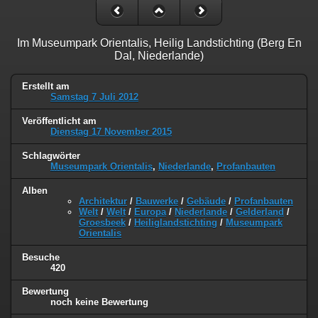
Im Museumpark Orientalis, Heilig Landstichting (Berg En
Dal, Niederlande)
Erstellt am
Samstag 7 Juli 2012
Veröffentlicht am
Dienstag 17 November 2015
Schlagwörter
Museumpark Orientalis
,
Niederlande
,
Profanbauten
Alben
Architektur
/
Bauwerke
/
Gebäude
/
Profanbauten
Welt
/
Welt
/
Europa
/
Niederlande
/
Gelderland
/
Groesbeek
/
Heiliglandstichting
/
Museumpark
Orientalis
Besuche
420
Bewertung
noch keine Bewertung