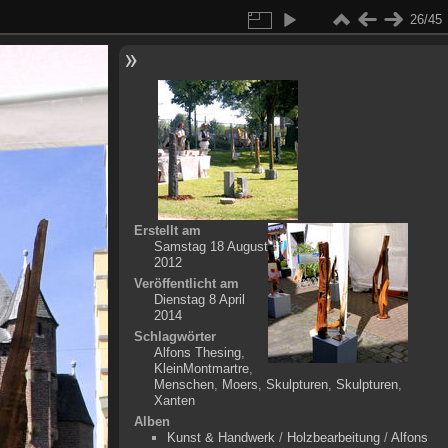
26/45
Erstellt am
Samstag 18 August
2012
Veröffentlicht am
Dienstag 8 April
2014
Schlagwörter
Alfons Thesing
,
KleinMontmartre
,
Menschen
,
Moers
,
Skulpturen
,
Skulpturen
,
Xanten
Alben
Kunst & Handwerk
/
Holzbearbeitung
/
Alfons