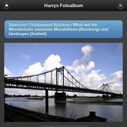
Harrys Fotoalbum
Startseite
/
Schlagwort
Brücken
/
Blick auf die
Rheinbrücke zwischen Mündelheim (Duisburg) und
Uerdingen (Krefeld)