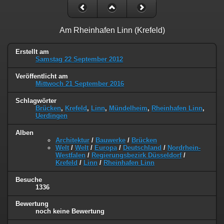
Am Rheinhafen Linn (Krefeld)
Erstellt am
Samstag 22 September 2012
Veröffentlicht am
Mittwoch 21 September 2016
Schlagwörter
Brücken
,
Krefeld
,
Linn
,
Mündelheim
,
Rheinhafen Linn
,
Uerdingen
Alben
Architektur
/
Bauwerke
/
Brücken
Welt
/
Welt
/
Europa
/
Deutschland
/
Nordrhein-
Westfalen
/
Regierungsbezirk Düsseldorf
/
Krefeld
/
Linn
/
Rheinhafen Linn
Besuche
1336
Bewertung
noch keine Bewertung