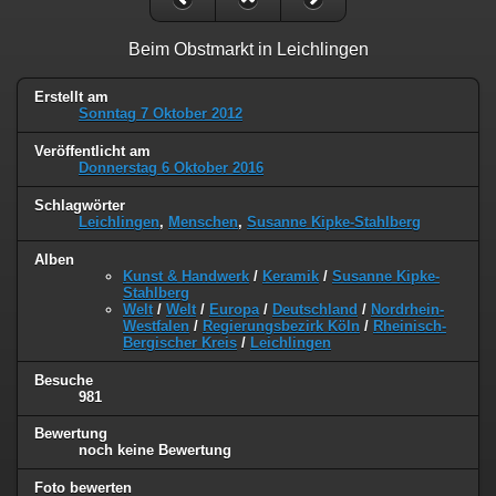
Beim Obstmarkt in Leichlingen
Erstellt am
Sonntag 7 Oktober 2012
Veröffentlicht am
Donnerstag 6 Oktober 2016
Schlagwörter
Leichlingen
,
Menschen
,
Susanne Kipke-Stahlberg
Alben
Kunst & Handwerk
/
Keramik
/
Susanne Kipke-
Stahlberg
Welt
/
Welt
/
Europa
/
Deutschland
/
Nordrhein-
Westfalen
/
Regierungsbezirk Köln
/
Rheinisch-
Bergischer Kreis
/
Leichlingen
Besuche
981
Bewertung
noch keine Bewertung
Foto bewerten