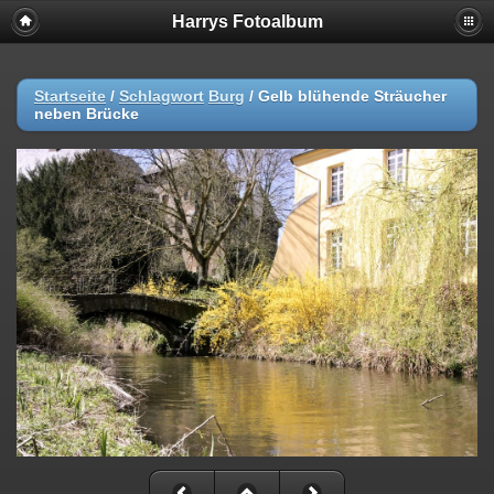
Harrys Fotoalbum
Startseite
/
Schlagwort
Burg
/
Gelb blühende Sträucher
neben Brücke