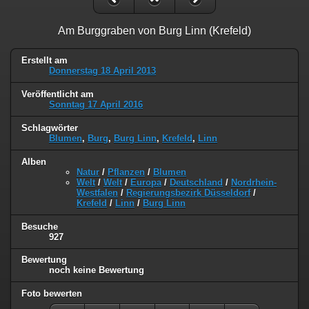
Am Burggraben von Burg Linn (Krefeld)
Erstellt am
Donnerstag 18 April 2013
Veröffentlicht am
Sonntag 17 April 2016
Schlagwörter
Blumen
,
Burg
,
Burg Linn
,
Krefeld
,
Linn
Alben
Natur
/
Pflanzen
/
Blumen
Welt
/
Welt
/
Europa
/
Deutschland
/
Nordrhein-
Westfalen
/
Regierungsbezirk Düsseldorf
/
Krefeld
/
Linn
/
Burg Linn
Besuche
927
Bewertung
noch keine Bewertung
Foto bewerten