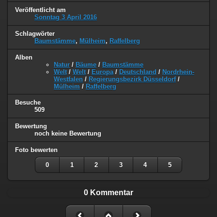
Veröffentlicht am
Sonntag 3 April 2016
Schlagwörter
Baumstämme
,
Mülheim
,
Raffelberg
Alben
Natur
/
Bäume
/
Baumstämme
Welt
/
Welt
/
Europa
/
Deutschland
/
Nordrhein-
Westfalen
/
Regierungsbezirk Düsseldorf
/
Mülheim
/
Raffelberg
Besuche
509
Bewertung
noch keine Bewertung
Foto bewerten
0
1
2
3
4
5
0 Kommentar