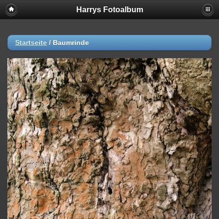
Harrys Fotoalbum
Startseite
/
Baumrinde