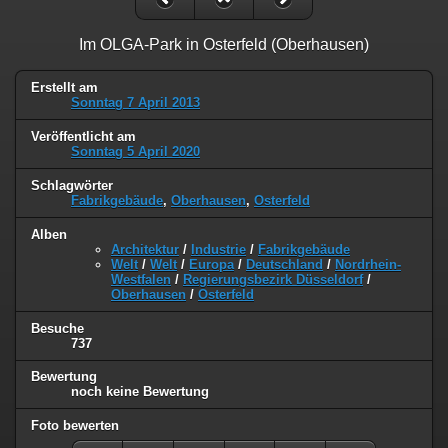
Im OLGA-Park in Osterfeld (Oberhausen)
Erstellt am
Sonntag 7 April 2013
Veröffentlicht am
Sonntag 5 April 2020
Schlagwörter
Fabrikgebäude
,
Oberhausen
,
Osterfeld
Alben
Architektur
/
Industrie
/
Fabrikgebäude
Welt
/
Welt
/
Europa
/
Deutschland
/
Nordrhein-
Westfalen
/
Regierungsbezirk Düsseldorf
/
Oberhausen
/
Osterfeld
Besuche
737
Bewertung
noch keine Bewertung
Foto bewerten