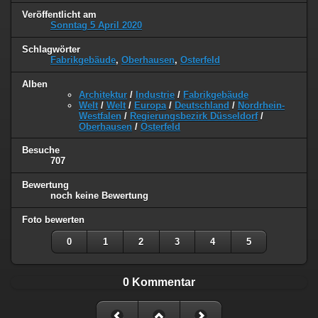
Veröffentlicht am
Sonntag 5 April 2020
Schlagwörter
Fabrikgebäude
,
Oberhausen
,
Osterfeld
Alben
Architektur
/
Industrie
/
Fabrikgebäude
Welt
/
Welt
/
Europa
/
Deutschland
/
Nordrhein-
Westfalen
/
Regierungsbezirk Düsseldorf
/
Oberhausen
/
Osterfeld
Besuche
707
Bewertung
noch keine Bewertung
Foto bewerten
0
1
2
3
4
5
0 Kommentar