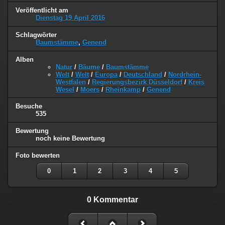
Veröffentlicht am
Dienstag 19 April 2016
Schlagwörter
Baumstämme
,
Genend
Alben
Natur
/
Bäume
/
Baumstämme
Welt
/
Welt
/
Europa
/
Deutschland
/
Nordrhein-
Westfalen
/
Regierungsbezirk Düsseldorf
/
Kreis
Wesel
/
Moers
/
Rheinkamp
/
Genend
Besuche
535
Bewertung
noch keine Bewertung
Foto bewerten
0
1
2
3
4
5
0 Kommentar