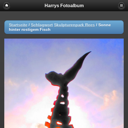
Harrys Fotoalbum
Startseite
/
Schlagwort
Skulpturenpark Rees
/
Sonne
hinter rostigem Fisch