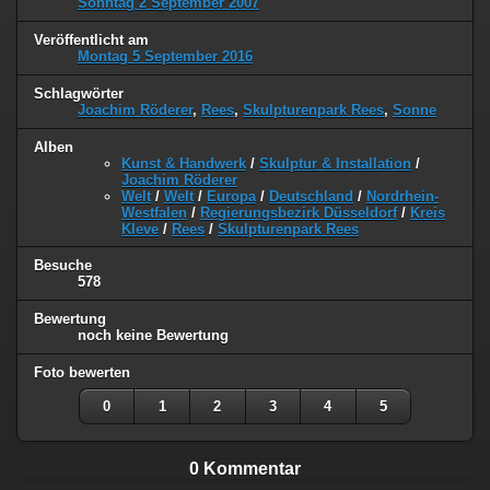
Sonntag 2 September 2007
Veröffentlicht am
Montag 5 September 2016
Schlagwörter
Joachim Röderer
,
Rees
,
Skulpturenpark Rees
,
Sonne
Alben
Kunst & Handwerk
/
Skulptur & Installation
/
Joachim Röderer
Welt
/
Welt
/
Europa
/
Deutschland
/
Nordrhein-
Westfalen
/
Regierungsbezirk Düsseldorf
/
Kreis
Kleve
/
Rees
/
Skulpturenpark Rees
Besuche
578
Bewertung
noch keine Bewertung
Foto bewerten
0
1
2
3
4
5
0 Kommentar