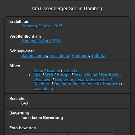
Am Essenberger See in Homberg
Erstellt am
Sonntag 26 April 2015
Veröffentlicht am
Montag 25 April 2016
Schlagwörter
Baumstämme
,
Essenberg
,
Homberg
,
Totholz
Alben
Natur
/
Bäume
/
Totholz
Welt
/
Welt
/
Europa
/
Deutschland
/
Nordrhein-
Westfalen
/
Regierungsbezirk Düsseldorf
/
Duisburg
/
Duisburg linksrheinisch
/
Homberg
/
Essenberg
Besuche
640
Bewertung
noch keine Bewertung
Foto bewerten