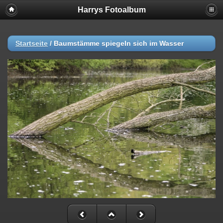
Harrys Fotoalbum
Startseite
/
Baumstämme spiegeln sich im Wasser