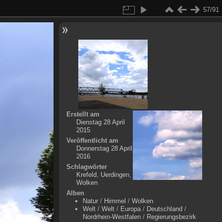
57/91
Erstellt am
Dienstag 28 April
2015
Veröffentlicht am
Donnerstag 28 April
2016
Schlagwörter
Krefeld
,
Uerdingen
,
Wolken
Alben
Natur
/
Himmel
/
Wolken
Welt
/
Welt
/
Europa
/
Deutschland
/
Nordrhein-Westfalen
/
Regierungsbezirk