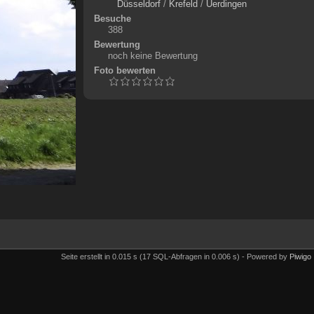
Düsseldorf
/
Krefeld
/
Uerdingen
Besuche
388
Bewertung
noch keine Bewertung
Foto bewerten
Seite erstellt in 0.015 s (17 SQL-Abfragen in 0.006 s) - Powered by
Piwigo