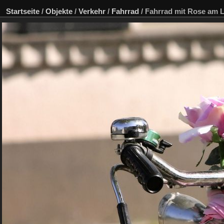
Startseite
/
Objekte
/
Verkehr
/
Fahrrad
/
Fahrrad mit Rose am 