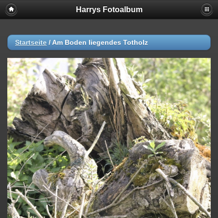
Harrys Fotoalbum
Startseite
/
Am Boden liegendes Totholz