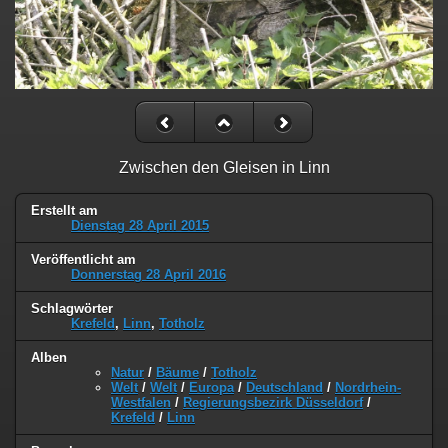
Zwischen den Gleisen in Linn
Erstellt am
Dienstag 28 April 2015
Veröffentlicht am
Donnerstag 28 April 2016
Schlagwörter
Krefeld
,
Linn
,
Totholz
Alben
Natur
/
Bäume
/
Totholz
Welt
/
Welt
/
Europa
/
Deutschland
/
Nordrhein-
Westfalen
/
Regierungsbezirk Düsseldorf
/
Krefeld
/
Linn