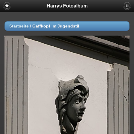
Harrys Fotoalbum
Startseite
/
Gaffkopf im Jugendstil