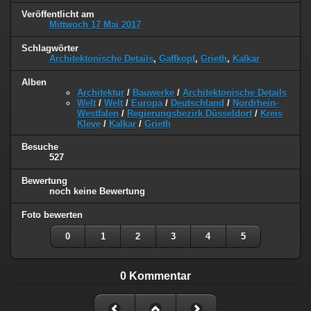
Veröffentlicht am
Mittwoch 17 Mai 2017
Schlagwörter
Architektonische Details
,
Gaffkopf
,
Grieth
,
Kalkar
Alben
Architektur
/
Bauwerke
/
Architektonische Details
Welt
/
Welt
/
Europa
/
Deutschland
/
Nordrhein-
Westfalen
/
Regierungsbezirk Düsseldorf
/
Kreis
Kleve
/
Kalkar
/
Grieth
Besuche
527
Bewertung
noch keine Bewertung
Foto bewerten
0
1
2
3
4
5
0 Kommentar