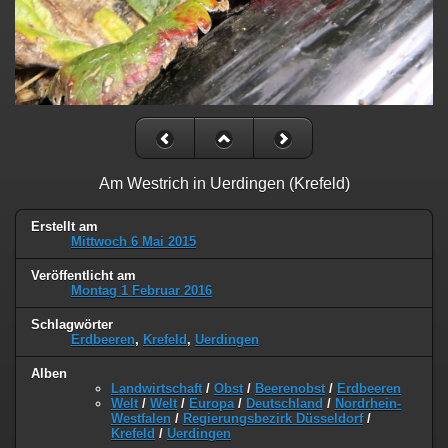
Am Westrich in Uerdingen (Krefeld)
Erstellt am
Mittwoch 6 Mai 2015
Veröffentlicht am
Montag 1 Februar 2016
Schlagwörter
Erdbeeren
,
Krefeld
,
Uerdingen
Alben
Landwirtschaft
/
Obst
/
Beerenobst
/
Erdbeeren
Welt
/
Welt
/
Europa
/
Deutschland
/
Nordrhein-
Westfalen
/
Regierungsbezirk Düsseldorf
/
Krefeld
/
Uerdingen