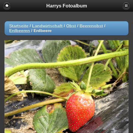
Harrys Fotoalbum
Startseite
/
Landwirtschaft
/
Obst
/
Beerenobst
/
Erdbeeren
/
Erdbeere