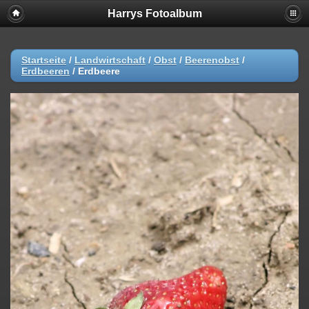
Harrys Fotoalbum
Startseite
/
Landwirtschaft
/
Obst
/
Beerenobst
/
Erdbeeren
/
Erdbeere