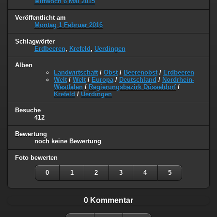
Mittwoch 6 Mai 2015
Veröffentlicht am
Montag 1 Februar 2016
Schlagwörter
Erdbeeren
,
Krefeld
,
Uerdingen
Alben
Landwirtschaft
/
Obst
/
Beerenobst
/
Erdbeeren
Welt
/
Welt
/
Europa
/
Deutschland
/
Nordrhein-
Westfalen
/
Regierungsbezirk Düsseldorf
/
Krefeld
/
Uerdingen
Besuche
412
Bewertung
noch keine Bewertung
Foto bewerten
0
1
2
3
4
5
0 Kommentar