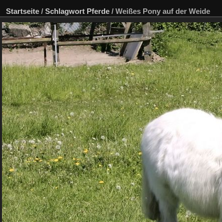
Startseite
/
Schlagwort
Pferde
/
Weißes Pony auf der Weide