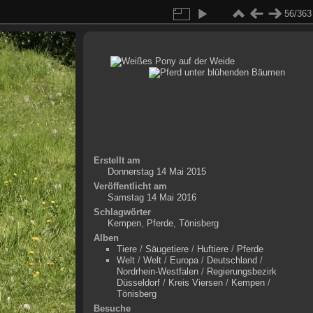
56/363
Erstellt am
Donnerstag 14 Mai 2015
Veröffentlicht am
Samstag 14 Mai 2016
Schlagwörter
Kempen
,
Pferde
,
Tönisberg
Alben
Tiere
/
Säugetiere
/
Huftiere
/
Pferde
Welt
/
Welt
/
Europa
/
Deutschland
/
Nordrhein-Westfalen
/
Regierungsbezirk
Düsseldorf
/
Kreis Viersen
/
Kempen
/
Tönisberg
Besuche