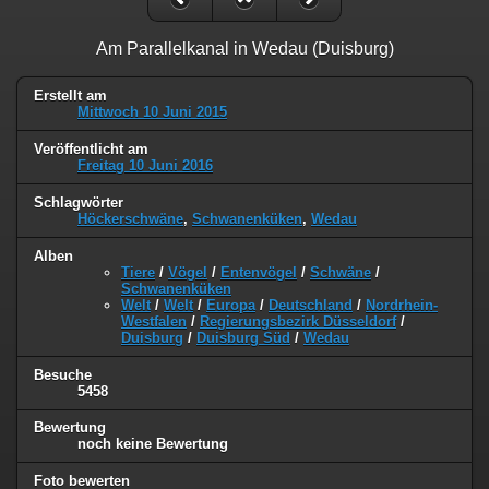
Am Parallelkanal in Wedau (Duisburg)
Erstellt am
Mittwoch 10 Juni 2015
Veröffentlicht am
Freitag 10 Juni 2016
Schlagwörter
Höckerschwäne
,
Schwanenküken
,
Wedau
Alben
Tiere
/
Vögel
/
Entenvögel
/
Schwäne
/
Schwanenküken
Welt
/
Welt
/
Europa
/
Deutschland
/
Nordrhein-
Westfalen
/
Regierungsbezirk Düsseldorf
/
Duisburg
/
Duisburg Süd
/
Wedau
Besuche
5458
Bewertung
noch keine Bewertung
Foto bewerten