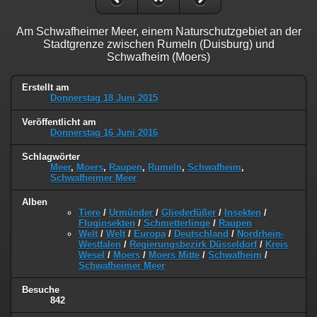
Am Schwafheimer Meer, einem Naturschutzgebiet an der
Stadtgrenze zwischen Rumeln (Duisburg) und
Schwafheim (Moers)
Erstellt am
Donnerstag 18 Juni 2015
Veröffentlicht am
Donnerstag 16 Juni 2016
Schlagwörter
Meer
,
Moers
,
Raupen
,
Rumeln
,
Schwafheim
,
Schwafheimer Meer
Alben
Tiere
/
Urmünder
/
Gliederfüßer
/
Insekten
/
Fluginsekten
/
Schmetterlinge
/
Raupen
Welt
/
Welt
/
Europa
/
Deutschland
/
Nordrhein-
Westfalen
/
Regierungsbezirk Düsseldorf
/
Kreis
Wesel
/
Moers
/
Moers Mitte
/
Schwafheim
/
Schwafheimer Meer
Besuche
842