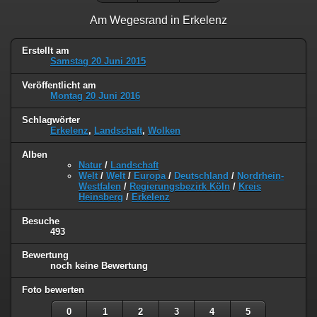
Am Wegesrand in Erkelenz
Erstellt am
Samstag 20 Juni 2015
Veröffentlicht am
Montag 20 Juni 2016
Schlagwörter
Erkelenz
,
Landschaft
,
Wolken
Alben
Natur
/
Landschaft
Welt
/
Welt
/
Europa
/
Deutschland
/
Nordrhein-
Westfalen
/
Regierungsbezirk Köln
/
Kreis
Heinsberg
/
Erkelenz
Besuche
493
Bewertung
noch keine Bewertung
Foto bewerten
0
1
2
3
4
5