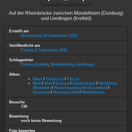
Auf der Rheinbrücke zwischen Mündelheim (Duisburg)
und Uerdingen (Krefeld)
Erstellt am
Donnerstag 10 September 2015
Veröffentlicht am
Freitag 9 September 2016
Schlagwörter
Flüsse
,
Krefeld
,
Mündelheim
,
Uerdingen
Alben
Natur
/
Gewässer
/
Flüsse
Welt
/
Welt
/
Europa
/
Deutschland
/
Nordrhein-
Westfalen
/
Regierungsbezirk Düsseldorf
/
Duisburg
/
Duisburg Süd
/
Mündelheim
Besuche
739
Bewertung
noch keine Bewertung
Foto bewerten