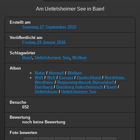
Am Uettelsheimer See in Baerl
Erstellt am
Sonntag 27 September 2015
Veröffentlicht am
Freitag 29 Januar 2016
Schlagwörter
Baerl
,
Uettelsheimer See
,
Wolken
Alben
Natur
/
Himmel
/
Wolken
Welt
/
Welt
/
Europa
/
Deutschland
/
Nordrhein-
Westfalen
/
Regierungsbezirk Düsseldorf
/
Duisburg
/
Duisburg linksrheinisch
/
Baerl
/
Uettelsheim
/
Uettelsheimer See
Besuche
652
Bewertung
noch keine Bewertung
Foto bewerten