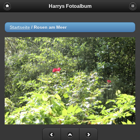
Harrys Fotoalbum
Startseite
/
Rosen am Meer