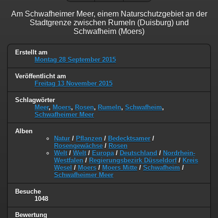
Am Schwafheimer Meer, einem Naturschutzgebiet an der
Stadtgrenze zwischen Rumeln (Duisburg) und
Schwafheim (Moers)
Erstellt am
Montag 28 September 2015
Veröffentlicht am
Freitag 13 November 2015
Schlagwörter
Meer
,
Moers
,
Rosen
,
Rumeln
,
Schwafheim
,
Schwafheimer Meer
Alben
Natur
/
Pflanzen
/
Bedecktsamer
/
Rosengewächse
/
Rosen
Welt
/
Welt
/
Europa
/
Deutschland
/
Nordrhein-
Westfalen
/
Regierungsbezirk Düsseldorf
/
Kreis
Wesel
/
Moers
/
Moers Mitte
/
Schwafheim
/
Schwafheimer Meer
Besuche
1048
Bewertung