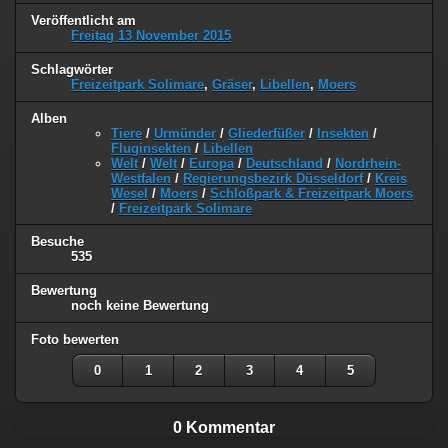
Veröffentlicht am
Freitag 13 November 2015
Schlagwörter
Freizeitpark Solimare
,
Gräser
,
Libellen
,
Moers
Alben
Tiere
/
Urmünder
/
Gliederfüßer
/
Insekten
/
Fluginsekten
/
Libellen
Welt
/
Welt
/
Europa
/
Deutschland
/
Nordrhein-
Westfalen
/
Regierungsbezirk Düsseldorf
/
Kreis
Wesel
/
Moers
/
Schloßpark & Freizeitpark Moers
/
Freizeitpark Solimare
Besuche
535
Bewertung
noch keine Bewertung
Foto bewerten
0
1
2
3
4
5
0 Kommentar