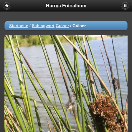
Harrys Fotoalbum
Startseite
/
Schlagwort
Gräser
/
Gräser