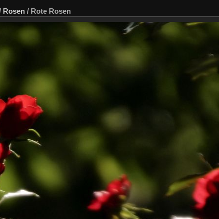
/
Rosen
/
Rote Rosen