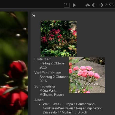
21/75
Erstellt am
Freitag 2 Oktober
2015
Veröffentlicht am
Sonntag 2 Oktober
2016
Schlagwörter
Müga-Park
,
Mülheim
,
Rosen
Alben
Welt
/
Welt
/
Europa
/
Deutschland
/
Nordrhein-Westfalen
/
Regierungsbezirk
Düsseldorf
/
Mülheim
/
Broich