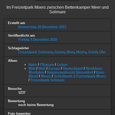
Im Freizeitpark Moers zwischen Bettenkamper Meer und
Solimare
Erstellt am
Donnerstag 10 Dezember 2015
Veröffentlicht am
Freitag 9 Dezember 2016
Schlagwörter
Freizeitpark Solimare
,
Gräser
,
Meer
,
Moers
,
Schilf
,
Ufer
Alben
Natur
/
Pflanzen
/
Gräser
Welt
/
Welt
/
Europa
/
Deutschland
/
Nordrhein-
Westfalen
/
Regierungsbezirk Düsseldorf
/
Kreis
Wesel
/
Moers
/
Schloßpark & Freizeitpark Moers
/
Freizeitpark Solimare
Besuche
1237
Bewertung
noch keine Bewertung
Foto bewerten