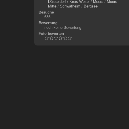
Düsseldorf
/
Kreis Wesel
/
Moers
/
Moers
Mitte
/
Schwafheim
/
Bergsee
Besuche
635
Bewertung
noch keine Bewertung
Foto bewerten