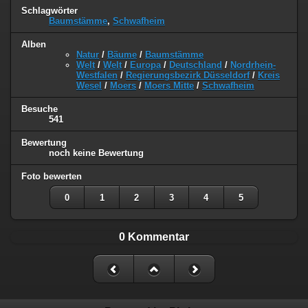
Schlagwörter
Baumstämme
,
Schwafheim
Alben
Natur
/
Bäume
/
Baumstämme
Welt
/
Welt
/
Europa
/
Deutschland
/
Nordrhein-
Westfalen
/
Regierungsbezirk Düsseldorf
/
Kreis
Wesel
/
Moers
/
Moers Mitte
/
Schwafheim
Besuche
541
Bewertung
noch keine Bewertung
Foto bewerten
0
1
2
3
4
5
0 Kommentar