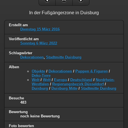
In der Fußgängerzone in Duisburg
Erstellt am
Dienstag 15 März 2016
Veröffentlicht am
Sonntag 6 März 2022
Schlagwörter
Dekorationen
,
Stadtmitte Duisburg
Alben
Objekte
/
Dekorationen
/
Puppen & Figuren
/
Deko-Tiere
Welt
/
Welt
/
Europa
/
Deutschland
/
Nordrhein-
Westfalen
/
Regierungsbezirk Düsseldorf
/
Duisburg
/
Duisburg Mitte
/
Stadtmitte Duisburg
Besuche
483
Bewertung
noch keine Bewertung
Foto bewerten