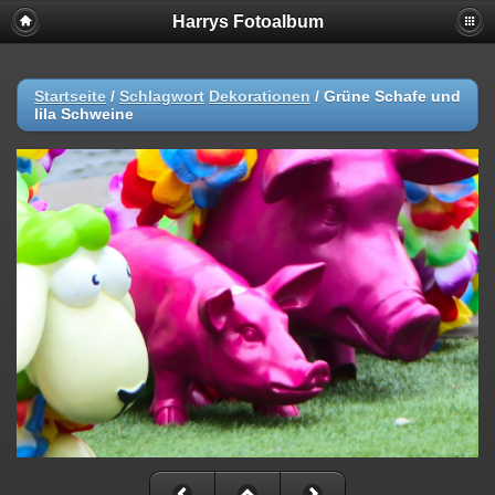
Harrys Fotoalbum
Startseite
/
Schlagwort
Dekorationen
/
Grüne Schafe und
lila Schweine