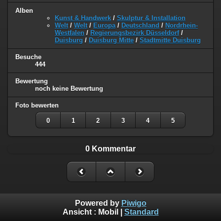
Alben
Kunst & Handwerk
/
Skulptur & Installation
Welt
/
Welt
/
Europa
/
Deutschland
/
Nordrhein-
Westfalen
/
Regierungsbezirk Düsseldorf
/
Duisburg
/
Duisburg Mitte
/
Stadtmitte Duisburg
Besuche
444
Bewertung
noch keine Bewertung
Foto bewerten
0
1
2
3
4
5
0 Kommentar
Powered by
Piwigo
Ansicht :
Mobil
|
Standard