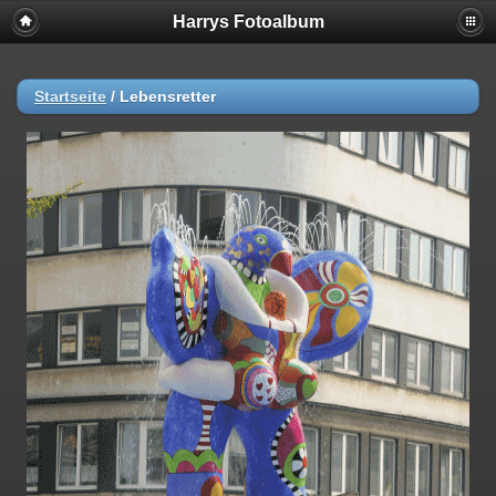
Harrys Fotoalbum
Startseite
/
Lebensretter