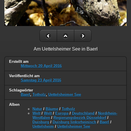
Am Uettelsheimer See in Baerl
Erstellt am
Mittwoch 20 April 2016
Veröffentlicht am
Samstag 23 April 2016
Schlagwörter
Baerl
,
Totholz
,
Uettelsheimer See
Alben
Natur
/
Bäume
/
Totholz
Welt
/
Welt
/
Europa
/
Deutschland
/
Nordrhein-
Westfalen
/
Regierungsbezirk Düsseldorf
/
Duisburg
/
Duisburg linksrheinisch
/
Baerl
/
Uettelsheim
/
Uettelsheimer See