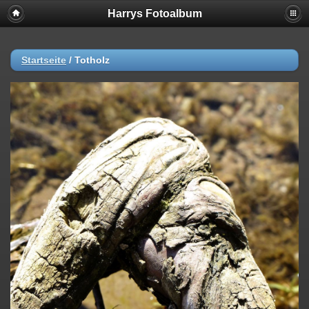
Harrys Fotoalbum
Startseite
/
Totholz