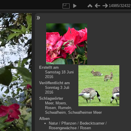
14985/32432
Erstellt am
Samstag 18 Juni
2016
Veröffentlicht am
Sonntag 3 Juli
2016
Schlagwörter
Meer
,
Moers
,
Rosen
,
Rumeln
,
Schwafheim
,
Schwafheimer Meer
Alben
Natur
/
Pflanzen
/
Bedecktsamer
/
Rosengewächse
/
Rosen