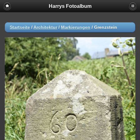
Harrys Fotoalbum
Startseite
/
Architektur
/
Markierungen
/
Grenzstein