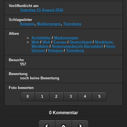
Veröffentlicht am
Samstag 13 August 2016
Schlagwörter
Kempen
,
Markierungen
,
Tönisberg
Alben
Architektur
/
Markierungen
Welt
/
Welt
/
Europa
/
Deutschland
/
Nordrhein-
Westfalen
/
Regierungsbezirk Düsseldorf
/
Kreis
Viersen
/
Kempen
/
Tönisberg
Besuche
557
Bewertung
noch keine Bewertung
Foto bewerten
0
1
2
3
4
5
0 Kommentar