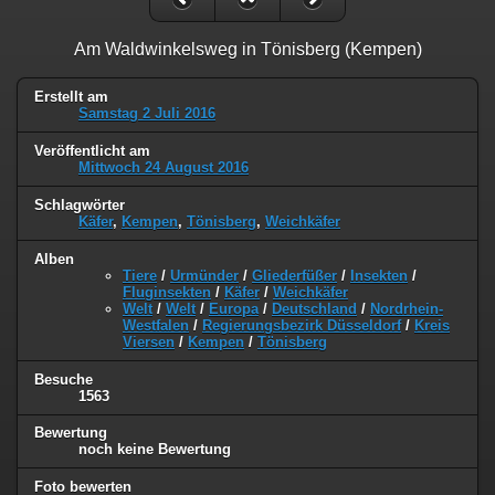
Am Waldwinkelsweg in Tönisberg (Kempen)
Erstellt am
Samstag 2 Juli 2016
Veröffentlicht am
Mittwoch 24 August 2016
Schlagwörter
Käfer
,
Kempen
,
Tönisberg
,
Weichkäfer
Alben
Tiere
/
Urmünder
/
Gliederfüßer
/
Insekten
/
Fluginsekten
/
Käfer
/
Weichkäfer
Welt
/
Welt
/
Europa
/
Deutschland
/
Nordrhein-
Westfalen
/
Regierungsbezirk Düsseldorf
/
Kreis
Viersen
/
Kempen
/
Tönisberg
Besuche
1563
Bewertung
noch keine Bewertung
Foto bewerten