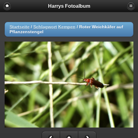
Harrys Fotoalbum
Startseite
/
Schlagwort
Kempen
/
Roter Weichkäfer auf
Pflanzenstengel