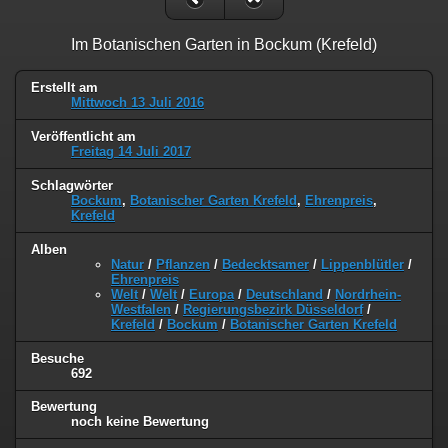
Im Botanischen Garten in Bockum (Krefeld)
Erstellt am
Mittwoch 13 Juli 2016
Veröffentlicht am
Freitag 14 Juli 2017
Schlagwörter
Bockum
,
Botanischer Garten Krefeld
,
Ehrenpreis
,
Krefeld
Alben
Natur
/
Pflanzen
/
Bedecktsamer
/
Lippenblütler
/
Ehrenpreis
Welt
/
Welt
/
Europa
/
Deutschland
/
Nordrhein-
Westfalen
/
Regierungsbezirk Düsseldorf
/
Krefeld
/
Bockum
/
Botanischer Garten Krefeld
Besuche
692
Bewertung
noch keine Bewertung