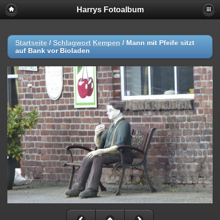
Harrys Fotoalbum
Startseite
/
Schlagwort
Kempen
/
Mann mit Pfeife sitzt
auf Bank vor Bioladen