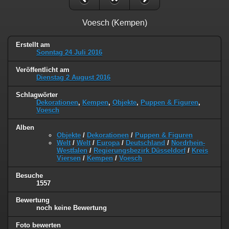
Voesch (Kempen)
Erstellt am
Sonntag 24 Juli 2016
Veröffentlicht am
Dienstag 2 August 2016
Schlagwörter
Dekorationen
,
Kempen
,
Objekte
,
Puppen & Figuren
,
Voesch
Alben
Objekte
/
Dekorationen
/
Puppen & Figuren
Welt
/
Welt
/
Europa
/
Deutschland
/
Nordrhein-
Westfalen
/
Regierungsbezirk Düsseldorf
/
Kreis
Viersen
/
Kempen
/
Voesch
Besuche
1557
Bewertung
noch keine Bewertung
Foto bewerten