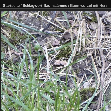
Startseite
/
Schlagwort
Baumstämme
/
Baumwurzel mit Herz