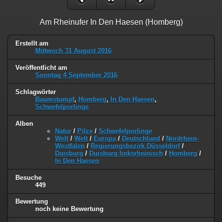
Am Rheinufer In Den Haesen (Homberg)
Erstellt am
Mittwoch 31 August 2016
Veröffentlicht am
Sonntag 4 September 2016
Schlagwörter
Baumstumpf
,
Homberg
,
In Den Haesen
,
Schwefelporlinge
Alben
Natur
/
Pilze
/
Schwefelporlinge
Welt
/
Welt
/
Europa
/
Deutschland
/
Nordrhein-
Westfalen
/
Regierungsbezirk Düsseldorf
/
Duisburg
/
Duisburg linksrheinisch
/
Homberg
/
In Den Haesen
Besuche
449
Bewertung
noch keine Bewertung