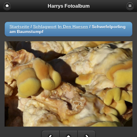
Harrys Fotoalbum
Startseite
/
Schlagwort
In Den Haesen
/
Schwefelporling
am Baumstumpf