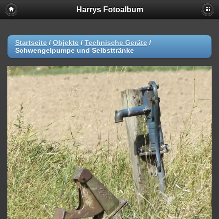
Harrys Fotoalbum
Startseite
/
Objekte
/
Technische Geräte
/
Schwengelpumpe und Selbsttränke