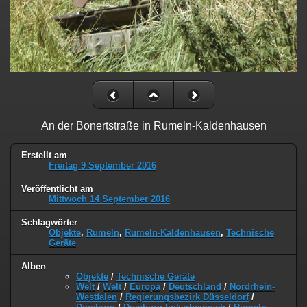
An der Bonertstraße in Rumeln-Kaldenhausen
Erstellt am
Freitag 9 September 2016
Veröffentlicht am
Mittwoch 14 September 2016
Schlagwörter
Objekte
,
Rumeln
,
Rumeln-Kaldenhausen
,
Technische
Geräte
Alben
Objekte
/
Technische Geräte
Welt
/
Welt
/
Europa
/
Deutschland
/
Nordrhein-
Westfalen
/
Regierungsbezirk Düsseldorf
/