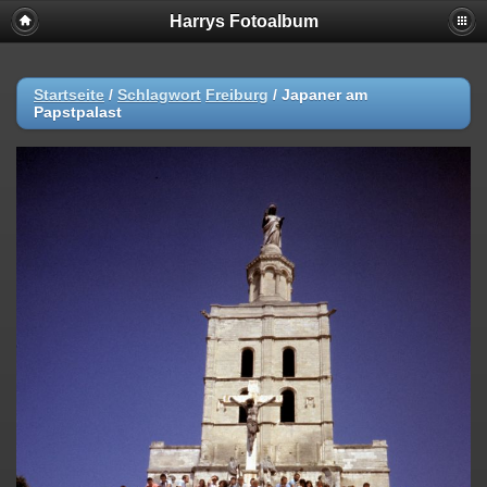
Harrys Fotoalbum
Startseite
/
Schlagwort
Freiburg
/
Japaner am
Papstpalast