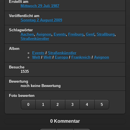
Erstellt am
Mittwoch 29 Juli 1987
Veröffentlicht am
Sonntag 2 August 2009
Schlagwörter
Aachen
,
Avignon
,
Events
,
Freiburg
,
Genf
,
Straßburg
,
Straßenkünstler
Alben
Events
/
Straßenkünstler
Welt
/
Welt
/
Europa
/
Frankreich
/
Avignon
Besuche
1535
Bewertung
noch keine Bewertung
Foto bewerten
0
1
2
3
4
5
0 Kommentar