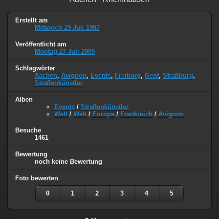
Erstellt am
Mittwoch 29 Juli 1987
Veröffentlicht am
Montag 27 Juli 2009
Schlagwörter
Aachen
,
Avignon
,
Events
,
Freiburg
,
Genf
,
Straßburg
,
Straßenkünstler
Alben
Events
/
Straßenkünstler
Welt
/
Welt
/
Europa
/
Frankreich
/
Avignon
Besuche
1461
Bewertung
noch keine Bewertung
Foto bewerten
0
1
2
3
4
5