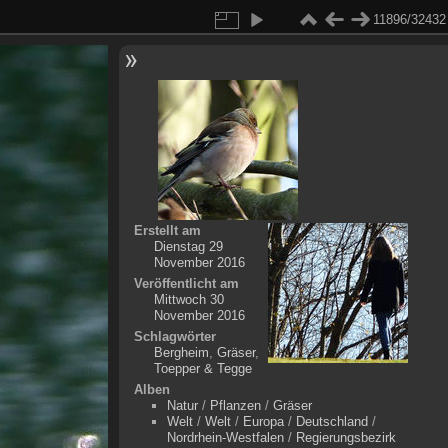
11896/32432
Erstellt am
Dienstag 29
November 2016
Veröffentlicht am
Mittwoch 30
November 2016
Schlagwörter
Bergheim
,
Gräser
,
Toepper & Tegge
Alben
Natur
/
Pflanzen
/
Gräser
Welt
/
Welt
/
Europa
/
Deutschland
/
Nordrhein-Westfalen
/
Regierungsbezirk